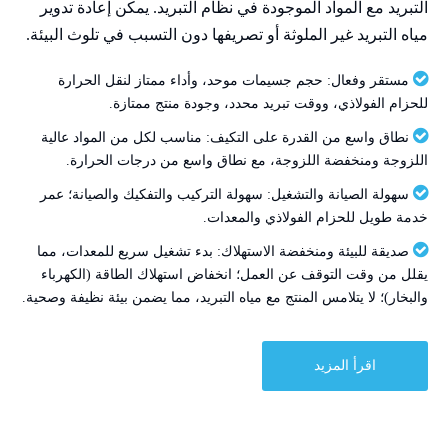
التبريد مع المواد الموجودة في نظام التبريد. يمكن إعادة تدوير
مياه التبريد غير الملوثة أو تصريفها دون التسبب في تلوث البيئة.

مستقر وفعال: حجم جسيمات موحد، وأداء ممتاز لنقل الحرارة
للحزام الفولاذي، ووقت تبريد محدد، وجودة منتج ممتازة.

نطاق واسع من القدرة على التكيف: مناسب لكل من المواد عالية
اللزوجة ومنخفضة اللزوجة، مع نطاق واسع من درجات الحرارة.

سهولة الصيانة والتشغيل: سهولة التركيب والتفكيك والصيانة؛ عمر
خدمة طويل للحزام الفولاذي والمعدات.

صديقة للبيئة ومنخفضة الاستهلاك: بدء تشغيل سريع للمعدات، مما
يقلل من وقت التوقف عن العمل؛ انخفاض استهلاك الطاقة (الكهرباء
والبخار)؛ لا يتلامس المنتج مع مياه التبريد، مما يضمن بيئة نظيفة وصحية.
اقرأ المزيد