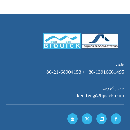
هاتف
86-13916661495+ / 86-21-68904153+
بريد إلكتروني
ken.feng@bpstek.com