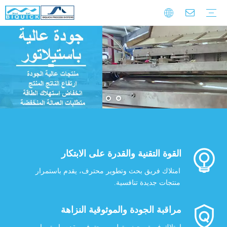
مقدمة الشركة
ثقافة الشركات
تاريخ التنمية
التدريب على الضمان
تحميل
التعليمات
فيديو
أحزمة الصلب
معدات
خدمة
القوة التقنية والقدرة على الابتكار
امتلاك فريق بحث وتطوير محترف، يقدم باستمرار
منتجات جديدة تنافسية.
مراقبة الجودة والموثوقية النزاهة