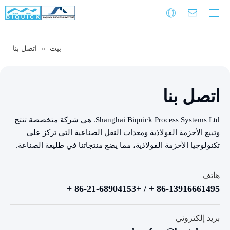
بيت
»
اتصل بنا
مقدمة الشركة
ثقافة الشركات
تاريخ التنمية
التدريب على الضمان
تحميل
التعليمات
فيديو
أحزمة الصلب
معدات
خدمة
اتصل بنا
Shanghai Biquick Process Systems Ltd. هي شركة متخصصة تنتج
وتبيع الأحزمة الفولاذية ومعدات النقل الصناعية التي تركز على
تكنولوجيا الأحزمة الفولاذية، مما يضع منتجاتنا في طليعة الصناعة.
هاتف
86-13916661495 + / +86-21-68904153 +
بريد إلكتروني