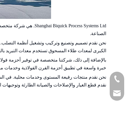
ick Process Systems Ltd
الصناعة.
نحن نقدم تصميم وتصنيع وتركيب وتشغيل أنظمة التصلب. يتض
الكبرى لمعدات طلاء المسحوق تستخدم معدات التبريد بالح
بالإضافة إلى ذلك، شركتنا متخصصة في توفير أحزمة فولاذية
خبرة واسعة في تطبيق أحزمة الفرن الفولاذية وخدمات ما بع
+86-13916661495
نقدم قطع الغيار والإصلاحات والصيانة الطارئة وتوجيهات ال
+86-21-68904153
ken.feng@bpstek.c