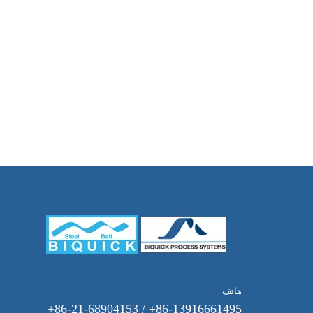
هاتف
86-13916661495+ / 86-21-68904153+